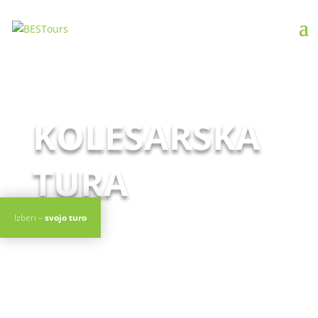
KOLESARSKA
TURA
Izberi –
svojo turo